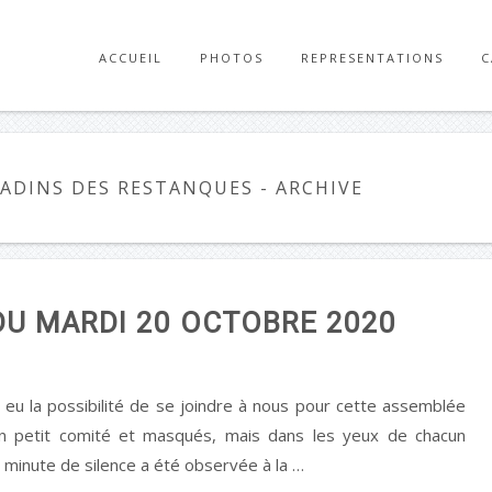
ACCUEIL
PHOTOS
REPRESENTATIONS
C
BANANA SPLIT
BOEING BOEING
BOEING BOEING DE RETOUR À CARCÈS
C'EST POURTANT SIMPLE
COCO
DON CAMILLO
FORUM DES ASSOCIATIONS
LE GOUTER DES ANCIENS
LE PERE NOEL EST UNE ORDURE
Activit
Administrati
Loisir
LADINS DES RESTANQUES - ARCHIVE
U MARDI 20 OCTOBRE 2020
eu la possibilité de se joindre à nous pour cette assemblée
en petit comité et masqués, mais dans les yeux de chacun
e minute de silence a été observée à la …